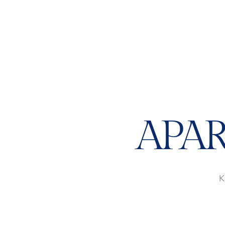
APA
K