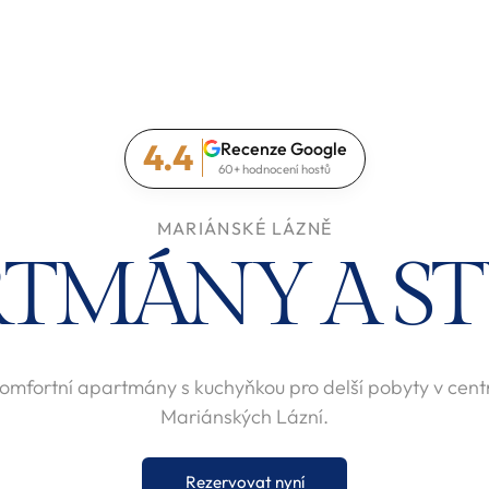
4.4
Recenze Google
60+ hodnocení hostů
MARIÁNSKÉ LÁZNĚ
RTMÁNY A ST
omfortní apartmány s kuchyňkou pro delší pobyty v cent
Mariánských Lázní.
Rezervovat nyní